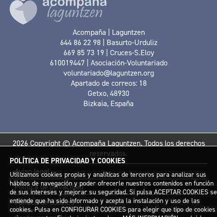
Acompaña | Laguntzen
644 86 22 98 | Basurto-Urduliz
669 85 73 19 | Cruces-S.Eloy
610019447 | Asociación-Voluntariado
voluntariado@laguntzen.org
Apartado de correos: 18
Getxo, 48930
Bizkaia, España
2026 Copyright © Acompaña Laguntzen. Todos los derechos
reservados.
POLÍTICA DE PRIVACIDAD Y COOKIES
Aviso legal
Utilizamos cookies propias y analíticas de terceros para analizar sus
hábitos de navegación y poder ofrecerle nuestros contenidos en función
Política de privacidad
de sus intereses y mejorar su seguridad. Si pulsa ACEPTAR COOKIES se
entiende que ha sido informado y acepta la instalación y uso de las
Política de cookies
cookies. Pulsa en CONFIGURAR COOKIES para elegir que tipo de cookies